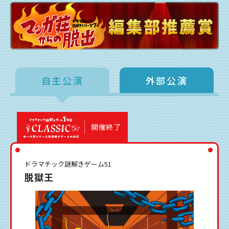
自主公演
外部公演
開催終了
ドラマチック謎解きゲーム51
脱獄王