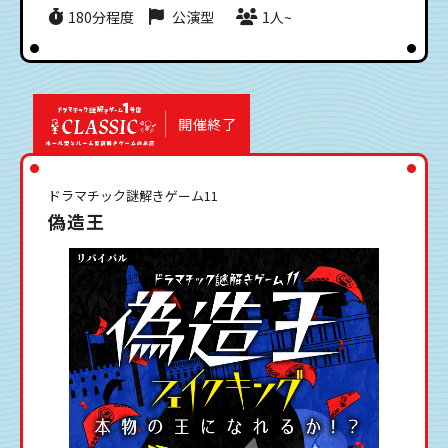
180分程度
公演型
1人~
開催終了
ドラマチック謎解きゲーム11
偽造王