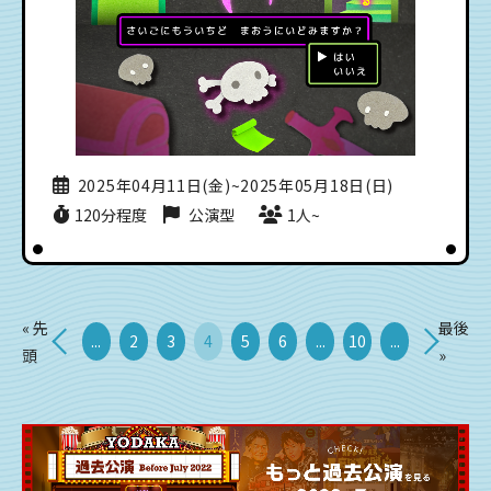
2025年04月11日(金)~2025年05月18日(日)
120分程度
公演型
1人~
« 先
最後
...
2
3
4
5
6
...
10
...
頭
»