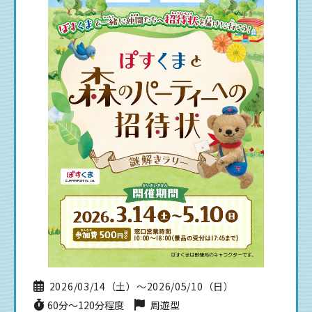
2026/03/14（土）〜2026/05/10（日）
60分〜120分程度
周遊型