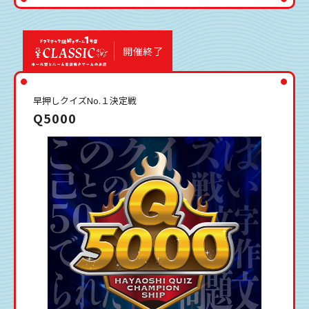
開催終了
早押しクイズNo.１決定戦
Q5000