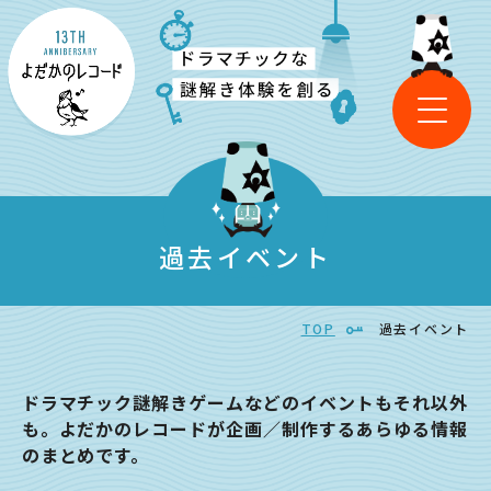
過去イベント
TOP
過去イベント
ドラマチック謎解きゲームなどのイベントもそれ以外
も。よだかのレコードが企画／制作するあらゆる情報
のまとめです。