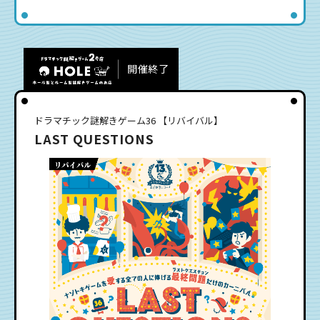
開催終了
ドラマチック謎解きゲーム36 【リバイバル】
LAST QUESTIONS