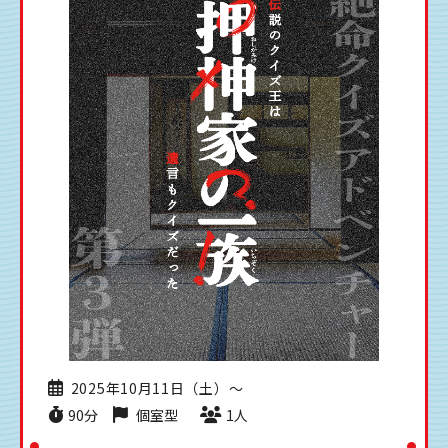
2025年10月11日（土）〜
90分
個室型
1人