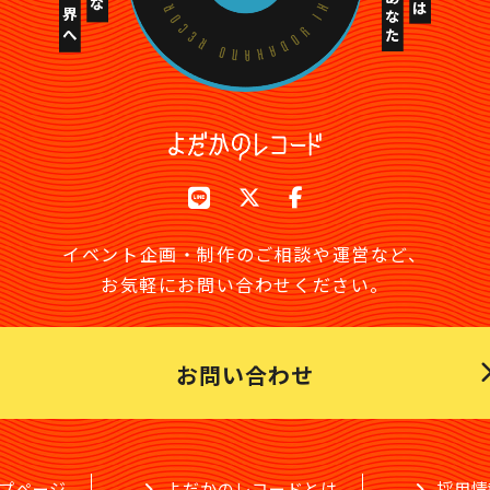
場合には、利用者の同意を得ることなく必要最小限の範囲で利用者の情報を
シャルウェブサイトの利用動向や提供するサービス向上を目的と
第三者に提供する場合
シャルウェブサイトを訪れる他の利用者の生命、健康、財産、権
が困難なとき
全な育成のために必要な場合で、利用者の同意を得ることが困難
イベント企画・制作の
ご相談や運営など、
から、法令の定める事務を遂行するために協力を求められた場合
お気軽にお問い合わせください。
利用目的の確認ならびに登録内容の確認、訂正、追加、削除、利
窓口（下記「個人情報に関するお問い合わせ先」に記載）を設け
お問い合わせ
府機関の定める各種ガイドラインを遵守するとともに、このプラ
従業員に遵守させるよう努めます。
プページ
よだかのレコードとは
採用情