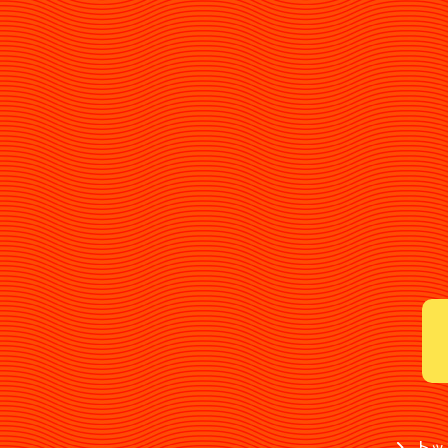
サーバを介した提供
電子媒体・紙媒体を介した提供
当社では、上記のほか、次のような
よだかのレコードおよびオフィ
特定できない統計情報の形式で
法令の定めに基づく場合
よだかのレコードおよびオフィ
合で、利用者の同意を得ること
公衆衛生の向上または児童の健
国の機関または地方公共団体等
利用者からの個人情報に関する
等のご要望に対し、所定の受付
て対処いたします。
当社は、個人情報保護法及び政
直し改善し、これらを役員及び
トッ