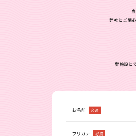
当
弊社にご関
弊施設に
お名前
必須
フリガナ
必須