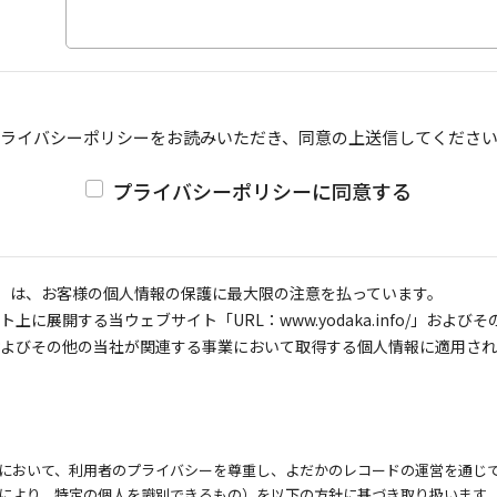
ライバシーポリシーをお読みいただき、
同意の上送信してくださ
プライバシーポリシーに同意する
社」）は、お客様の個人情報の保護に最大限の注意を払っています。
に展開する当ウェブサイト「URL：www.yodaka.info/」およ
よびその他の当社が関連する事業において取得する個人情報に適用され
において、利用者のプライバシーを尊重し、よだかのレコードの運営を通じ
により、特定の個人を識別できるもの）を以下の方針に基づき取り扱います