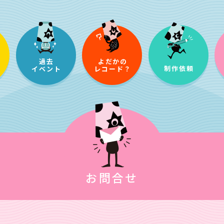
過去
よだかの
制作依頼
イベント
レコード？
お問合せ